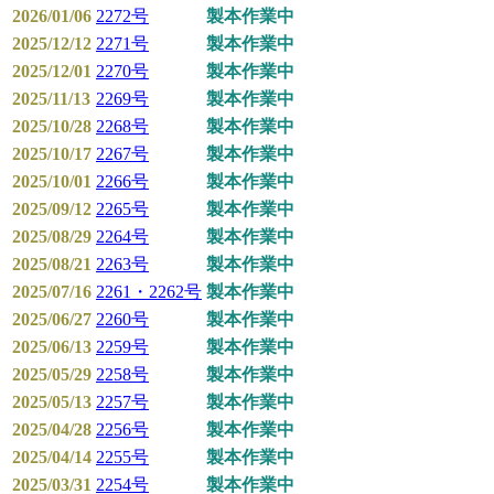
2026/01/06
2272号
製本作業中
2025/12/12
2271号
製本作業中
2025/12/01
2270号
製本作業中
2025/11/13
2269号
製本作業中
2025/10/28
2268号
製本作業中
2025/10/17
2267号
製本作業中
2025/10/01
2266号
製本作業中
2025/09/12
2265号
製本作業中
2025/08/29
2264号
製本作業中
2025/08/21
2263号
製本作業中
2025/07/16
2261・2262号
製本作業中
2025/06/27
2260号
製本作業中
2025/06/13
2259号
製本作業中
2025/05/29
2258号
製本作業中
2025/05/13
2257号
製本作業中
2025/04/28
2256号
製本作業中
2025/04/14
2255号
製本作業中
2025/03/31
2254号
製本作業中