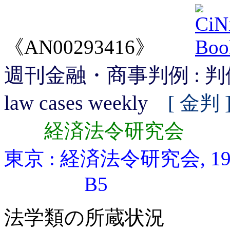
《AN00293416》
週刊金融・商事判例 : 判例 = Th
law cases weekly
[ 金判 
経済法令研究会
東京 : 経済法令研究会, 196
B5
法学類の所蔵状況